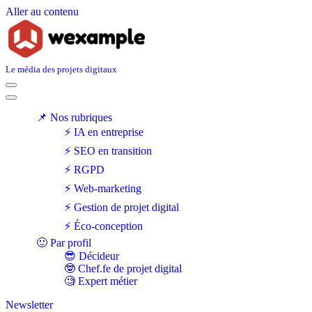
Aller au contenu
Le média des projets digitaux
Menu
de
Menu
navigation
de
📌 Nos rubriques
navigation
⚡ IA en entreprise
⚡ SEO en transition
⚡ RGPD
⚡ Web-marketing
⚡ Gestion de projet digital
⚡ Éco-conception
🙂 Par profil
😎 Décideur
🤓 Chef.fe de projet digital
🧐 Expert métier
Newsletter