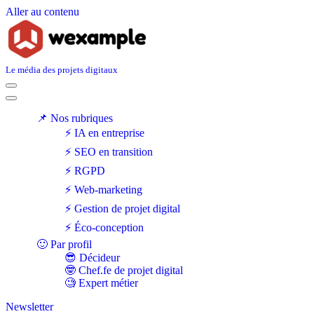
Aller au contenu
Le média des projets digitaux
Menu
de
Menu
navigation
de
📌 Nos rubriques
navigation
⚡ IA en entreprise
⚡ SEO en transition
⚡ RGPD
⚡ Web-marketing
⚡ Gestion de projet digital
⚡ Éco-conception
🙂 Par profil
😎 Décideur
🤓 Chef.fe de projet digital
🧐 Expert métier
Newsletter