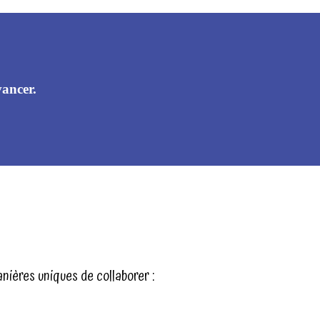
vancer.
Éco-conception web
ières uniques de collaborer :