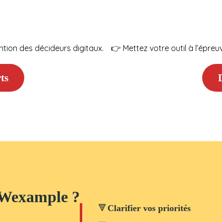
ntion des décideurs digitaux.
👉 Mettez votre outil à l’épre
ts
c Wexample ?
🔻
Clarifier vos priorités