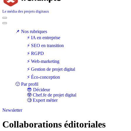
Le média des projets digitaux
Menu
de
Menu
navigation
de
📌 Nos rubriques
navigation
⚡ IA en entreprise
⚡ SEO en transition
⚡ RGPD
⚡ Web-marketing
⚡ Gestion de projet digital
⚡ Éco-conception
🙂 Par profil
😎 Décideur
🤓 Chef.fe de projet digital
🧐 Expert métier
Newsletter
Collaborations éditoriales