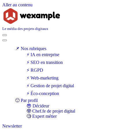
Aller au contenu
Le média des projets digitaux
Menu
de
Menu
navigation
de
📌 Nos rubriques
navigation
⚡ IA en entreprise
⚡ SEO en transition
⚡ RGPD
⚡ Web-marketing
⚡ Gestion de projet digital
⚡ Éco-conception
🙂 Par profil
😎 Décideur
🤓 Chef.fe de projet digital
🧐 Expert métier
Newsletter