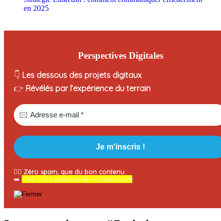
en 2025
Perspectives Digitales
👇
Les dessous des projets digitaux
👉
Révélés par l’expérience du terrain
🧘‍♂️
Zéro spam, que du bon contenu.
➡️
Voir notre politique de confidentialité
.