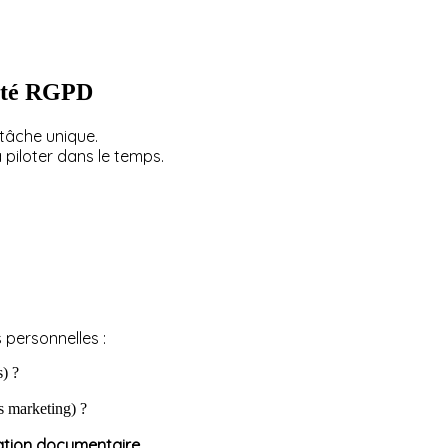
mité RGPD
 tâche unique.
 piloter dans le temps.
personnelles :
s) ?
s marketing) ?
ation documentaire
.