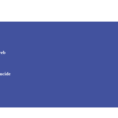
web
ucide