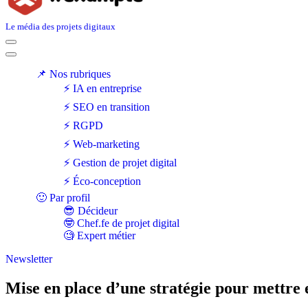
Le média des projets digitaux
Menu
de
Menu
navigation
de
📌 Nos rubriques
navigation
⚡ IA en entreprise
⚡ SEO en transition
⚡ RGPD
⚡ Web-marketing
⚡ Gestion de projet digital
⚡ Éco-conception
🙂 Par profil
😎 Décideur
🤓 Chef.fe de projet digital
🧐 Expert métier
Newsletter
Mise en place d’une stratégie pour mettre