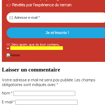
👉
Révélés par l’expérience du terrain
🧘‍♂️
Zéro spam, que du bon contenu.
➡️
Voir notre politique de confidentialité
.
Laisser un commentaire
Votre adresse e-mail ne sera pas publiée.
Les champs
obligatoires sont indiqués avec
*
Nom
*
E-mail
*