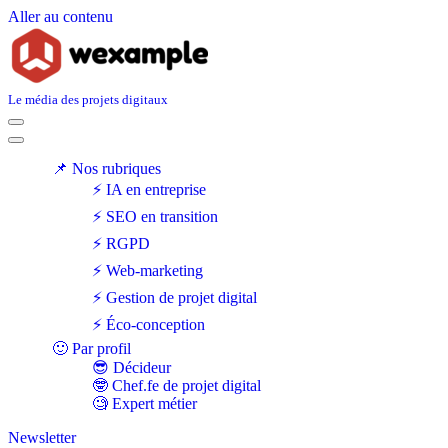
Aller au contenu
Le média des projets digitaux
Menu
de
Menu
navigation
de
📌 Nos rubriques
navigation
⚡ IA en entreprise
⚡ SEO en transition
⚡ RGPD
⚡ Web-marketing
⚡ Gestion de projet digital
⚡ Éco-conception
🙂 Par profil
😎 Décideur
🤓 Chef.fe de projet digital
🧐 Expert métier
Newsletter