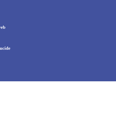
web
ucide