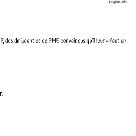
respon.site
P, des dirigeant·es de PME convaincus qu’il leur « faut un
r
.