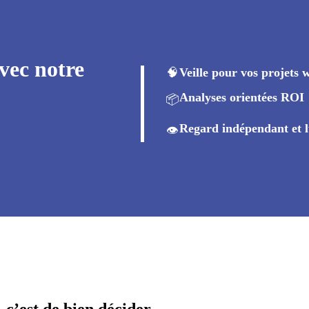
vec notre
🧠
Veille pour vos projets 
Analyses orientées ROI
📦
Regard indépendant et l
👁️
, c’est de bien décider