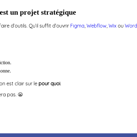
’est un
projet stratégique
e d’outils. Qu’il suffit d’ouvrir
Figma
,
Webflow
,
Wix
ou
Word
iction.
tionne.
n est clair sur le
pour quoi
.
ra pas. 😬