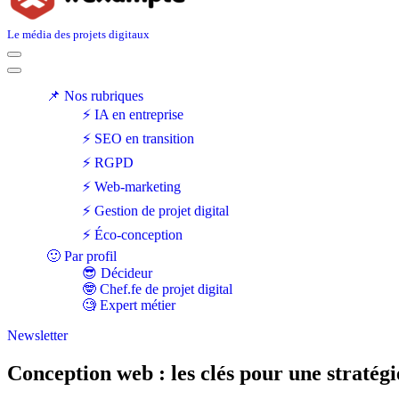
Le média des projets digitaux
Menu
de
Menu
navigation
de
📌 Nos rubriques
navigation
⚡ IA en entreprise
⚡ SEO en transition
⚡ RGPD
⚡ Web-marketing
⚡ Gestion de projet digital
⚡ Éco-conception
🙂 Par profil
😎 Décideur
🤓 Chef.fe de projet digital
🧐 Expert métier
Newsletter
Conception web : les clés pour une stratégie