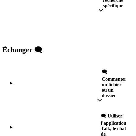
recherche
spécifique
Échanger
🗨️
🗨️
Commenter
un fichier
ou un
dossier
🗨️
Utiliser
l’application
Talk, le chat
de