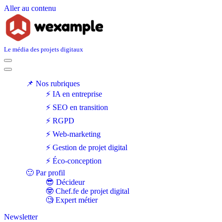
Aller au contenu
Le média des projets digitaux
Menu
de
Menu
navigation
de
📌 Nos rubriques
navigation
⚡ IA en entreprise
⚡ SEO en transition
⚡ RGPD
⚡ Web-marketing
⚡ Gestion de projet digital
⚡ Éco-conception
🙂 Par profil
😎 Décideur
🤓 Chef.fe de projet digital
🧐 Expert métier
Newsletter