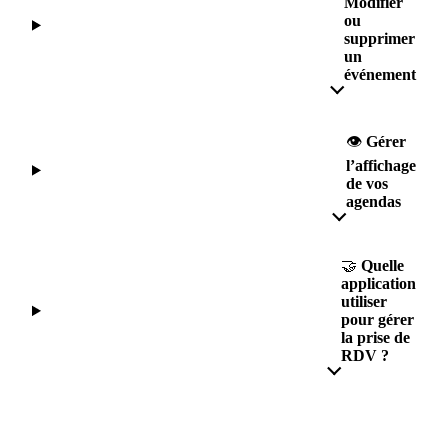
Modifier
ou
supprimer
un
événement
👁
Gérer
l’affichage
de vos
agendas
🤝
Quelle
application
utiliser
pour gérer
la prise de
RDV ?