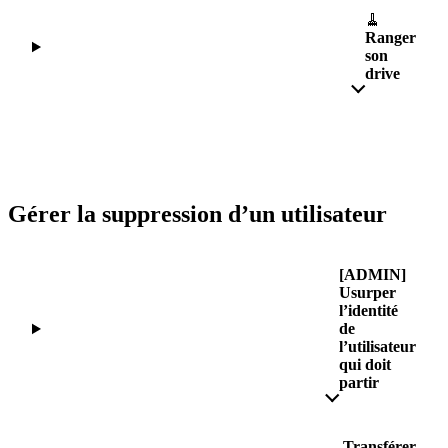
🧹
Ranger
son
drive
Gérer la suppression d’un utilisateur
[ADMIN]
Usurper
l’identité
de
l’utilisateur
qui doit
partir
Transférer