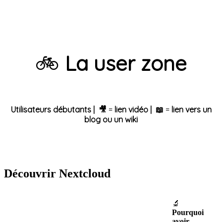
🚲
La user zone
Utilisateurs débutants | 🎥
=
lien vidéo | 📖
=
lien vers un
blog ou un wiki
Découvrir Nextcloud
🔬
Pourquoi
avoir