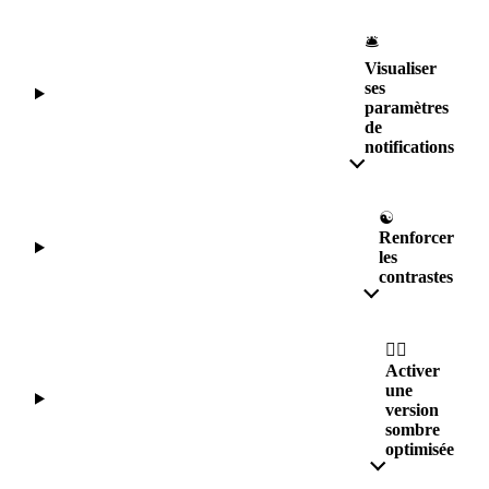
🛎
Visualiser
ses
paramètres
de
notifications
☯️
Renforcer
les
contrastes
🧛‍♂️
Activer
une
version
sombre
optimisée