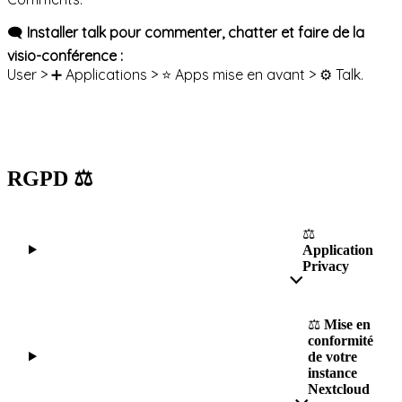
🗨️
Installer talk pour commenter, chatter et faire de la
visio-conférence :
User > ➕ Applications > ⭐️ Apps mise en avant > ⚙️ Talk.
RGPD ⚖️
⚖️
Application
Privacy
⚖️
Mise en
conformité
de votre
instance
Nextcloud