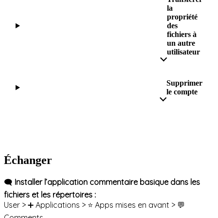
la
propriété
des
fichiers à
un autre
utilisateur
Supprimer
le compte
Échanger
🗨️
Installer l’application commentaire basique dans les
fichiers et les répertoires :
User > ➕ Applications > ⭐️ Apps mises en avant > 💬
Comments.