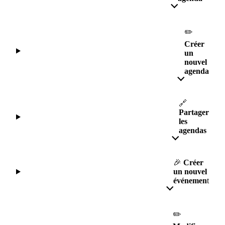
✏️
Créer
un
nouvel
agenda
🔗
Partager
les
agendas
🎉
Créer
un nouvel
événemen
t
✏️