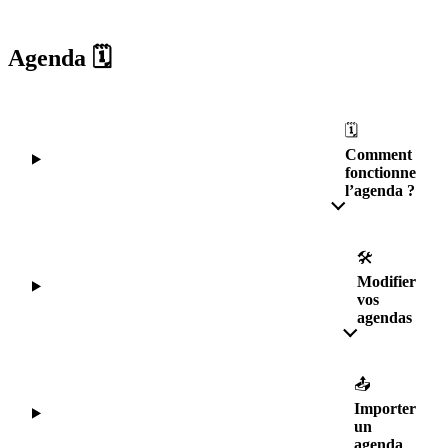
Agenda 🗓
🗓
Comment
fonctionne
l’agenda ?
🛠
Modifier
vos
agendas
📤
Importer
un
agenda