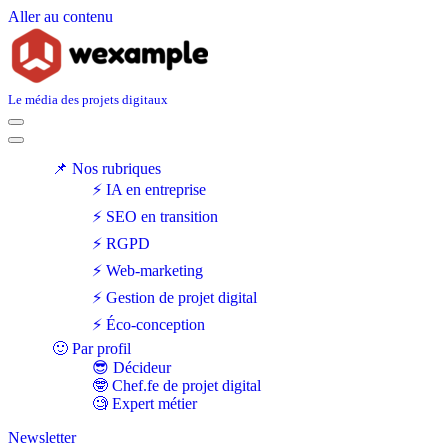
Aller au contenu
Le média des projets digitaux
Menu
de
Menu
navigation
de
📌 Nos rubriques
navigation
⚡ IA en entreprise
⚡ SEO en transition
⚡ RGPD
⚡ Web-marketing
⚡ Gestion de projet digital
⚡ Éco-conception
🙂 Par profil
😎 Décideur
🤓 Chef.fe de projet digital
🧐 Expert métier
Newsletter