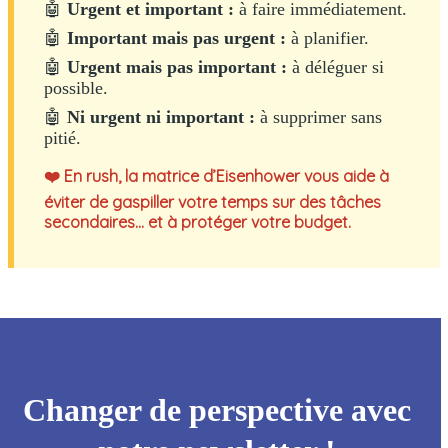
🤖
Urgent et important :
à faire immédiatement.
🤖
Important mais pas urgent :
à planifier.
🤖
Urgent mais pas important :
à déléguer si
possible.
🤖
Ni urgent ni important :
à supprimer sans
pitié.
❤️ En rush, la matrice d’Eisenhower vous aide à
éviter de gaspiller votre temps sur des tâches
secondaires… et à protéger votre budget.
Changer de perspective avec