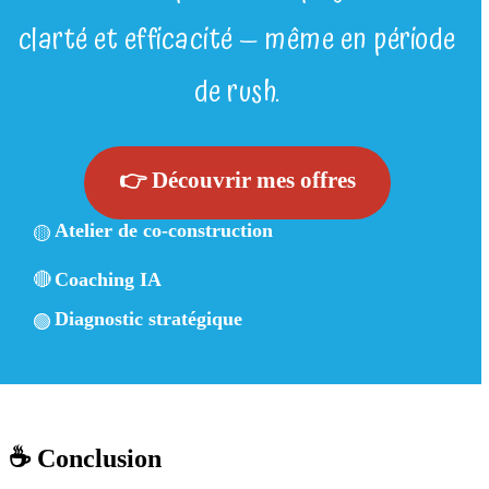
clarté et efficacité — même en période
de rush.
👉
Découvrir mes offres
Atelier de co-construction
🟡
🔴
Coaching IA
Diagnostic stratégique
🟢
☕ Conclusion