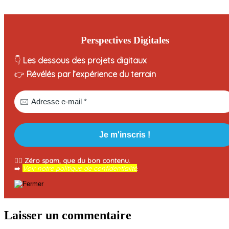
Perspectives Digitales
👇
Les dessous des projets digitaux
👉
Révélés par l’expérience du terrain
🧘‍♂️
Zéro spam, que du bon contenu.
➡️
Voir notre politique de confidentialité
.
Laisser un commentaire