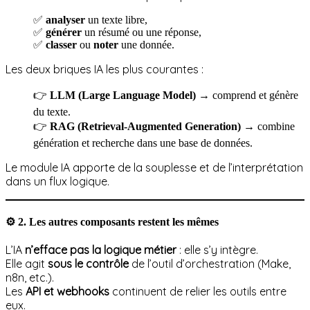
✅
analyser
un texte libre,
✅
générer
un résumé ou une réponse,
✅
classer
ou
noter
une donnée.
Les deux briques IA les plus courantes :
👉
LLM (Large Language Model)
→ comprend et génère
du texte.
👉
RAG (Retrieval-Augmented Generation)
→ combine
génération et recherche dans une base de données.
Le module IA apporte de la souplesse et de l’interprétation
dans un flux logique.
⚙️
2. Les autres composants restent les mêmes
L’IA
n’efface pas la logique métier
: elle s’y intègre.
Elle agit
sous le contrôle
de l’outil d’orchestration (Make,
n8n, etc.).
Les
API et webhooks
continuent de relier les outils entre
eux.