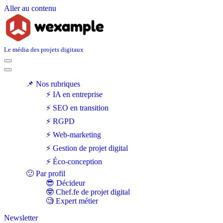
Aller au contenu
Le média des projets digitaux
Menu
de
Menu
navigation
de
📌 Nos rubriques
navigation
⚡ IA en entreprise
⚡ SEO en transition
⚡ RGPD
⚡ Web-marketing
⚡ Gestion de projet digital
⚡ Éco-conception
🙂 Par profil
😎 Décideur
🤓 Chef.fe de projet digital
🧐 Expert métier
Newsletter