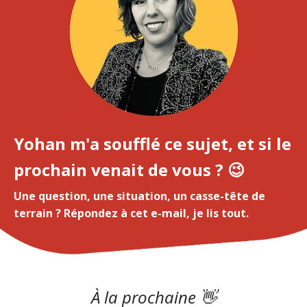
Yohan m'a soufflé ce sujet, et si le
prochain venait de vous ? 😉
Une question, une situation, un casse-tête de
terrain ? Répondez à cet e-mail, je lis tout.
À
la prochaine 👋